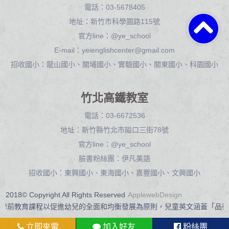
電話：
03-5678405
地址：
新竹市科學園路115號
官方line：
@ye_school
E-mail：
yeienglishcenter@gmail.com
招收國小：龍山國小、關埔國小、實驗國小、關東國小、科園國小
竹北高鐵教室
電話：
03-6672536
地址：
新竹縣竹北市隘口三街78號
官方line：
@ye_school
臉書粉絲團：
伊凡美語
招收國小：東興國小、東海國小、嘉豐國小、文興國小
2018© Copyright All Rights Reserved
ApplewebDesign
學前教育課程以促進幼兒的全面和均衡發展為原則，兒童英文涵蓋「品德
立即來電
加入好友
粉絲團